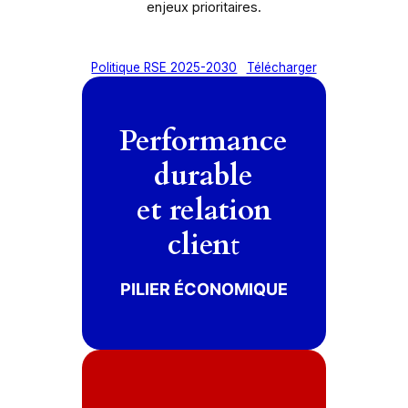
enjeux prioritaires.
Politique RSE 2025-2030
Télécharger
Performance
durable
et relation
clien
t
service client d’excellence
économique responsable et un
PILIER ÉCONOMIQUE
développer une performance
Nous nous engageons à