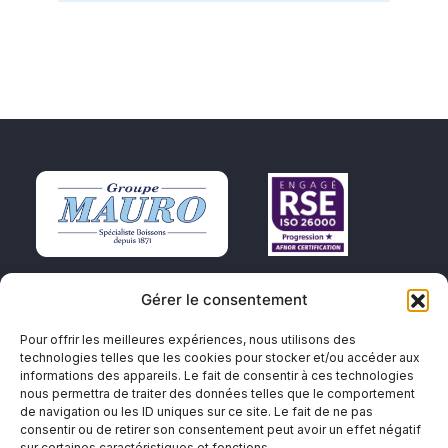
Gérer le consentement
Spécialiste Boissons depuis 1871
Pour offrir les meilleures expériences, nous utilisons des
L'abus d'alcool est dangereux pour la santé. A
technologies telles que les cookies pour stocker et/ou accéder aux
informations des appareils. Le fait de consentir à ces technologies
consommer avec modération.
nous permettra de traiter des données telles que le comportement
de navigation ou les ID uniques sur ce site. Le fait de ne pas
À propos
Responsabilité
consentir ou de retirer son consentement peut avoir un effet négatif
sur certaines caractéristiques et fonctions.